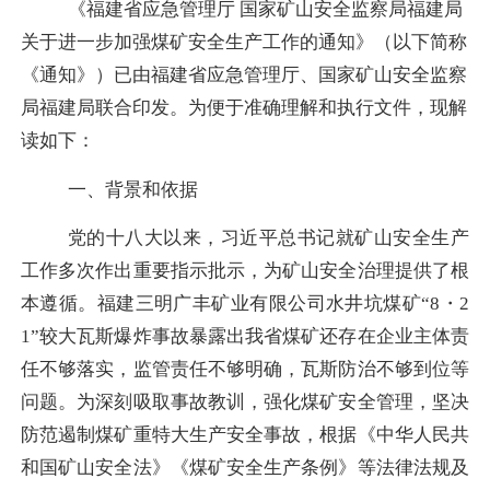
《福建省应急管理厅
国家矿山安全监察局福建局
关于进一步加强煤矿安全生产工作的通知》（以下简称
《通知》）已由福建省应急管理厅、国家矿山安全监察
局福建局联合印发。为便于准确理解和执行文件，现解
读如下：
一、
背景和
依据
党的十八大以来，习近平总书记就矿山安全生产
工作多次作出重要指示批示，为矿山安全治理提供了根
本遵循。福建三明广丰矿业有限公司水井坑煤矿
“8・2
1”较大瓦斯爆炸事故暴露出我省煤矿还存在企业主体责
任不够落实，监管责任不够明确，瓦斯防治不够到位等
问题。为深刻吸取事故教训，强化煤矿安全管理，坚决
防范遏制煤矿重特大生产安全事故，根据《中华人民共
和国矿山安全法》《煤矿安全生产条例》等法律法规及