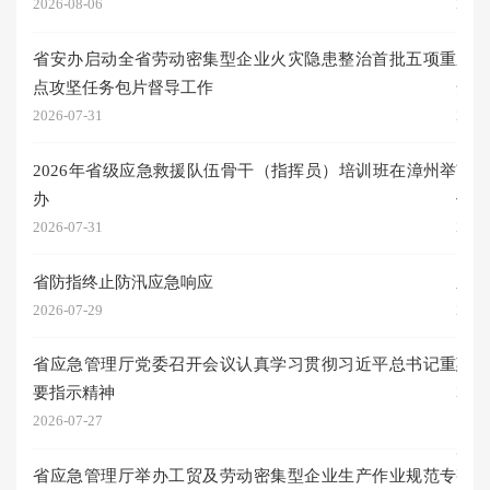
2026-08-06
2026
省安办启动全省劳动密集型企业火灾隐患整治首批五项重
泉
点攻坚任务包片督导工作
安全
2026-07-31
2026
2026年省级应急救援队伍骨干（指挥员）培训班在漳州举
南
办
任务
2026-07-31
2026
省防指终止防汛应急响应
泉州
精神
2026-07-29
2026
省应急管理厅党委召开会议认真学习贯彻习近平总书记重
惠安
要指示精神
2026
2026-07-27
厦
十次
省应急管理厅举办工贸及劳动密集型企业生产作业规范专
整治