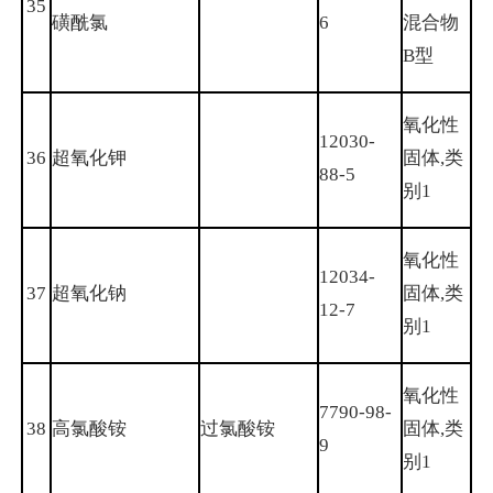
35
磺酰氯
6
混合物
B型
氧化性
12030-
36
超氧化钾
固体,类
88-5
别1
氧化性
12034-
37
超氧化钠
固体,类
12-7
别1
氧化性
7790-98-
38
高氯酸铵
过氯酸铵
固体,类
9
别1