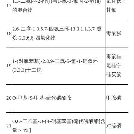
1,3-二氟丙-2-醇(Ⅰ)与1-氯-3-氟丙-2-醇(Ⅱ)
鼠甘伏；
8
17
的混合物
甘氟
2
2,6-二噻-1,3,5,7-四氮三环-[3,3,1,1,3,7]癸
18
毒鼠强
1
烷-2,2,6,6-四氧化物
毒鼠硅；
1-(对氯苯基)-2,8,9-三氧-5-氮-1-硅双环
2
19
氯硅宁；
(3,3,3)十二烷
6
硅灭鼠
1
20
O-甲基-S-甲基-硫代磷酰胺
甲胺磷
9
O,O-二乙基-O-(4-硝基苯基)硫代磷酸酯[含
21
对硫磷
5
量＞4%]