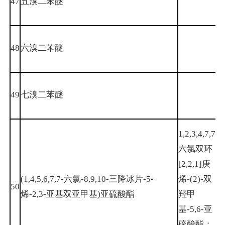
47
五溴二苯醚
8
3
48
六溴二苯醚
6
6
49
七溴二苯醚
8
1,2,3,4,7,7-
六氯双环
[2,2,1]庚
(1,4,5,6,7,7-六氯-8,9,10-三降冰片-5-
烯-(2)-双
50
1
烯-2,3-亚基双亚甲基)亚硫酸酯
羟甲
基-5,6-亚
硫酸酯；