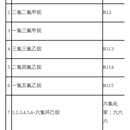
2
二氯二氟甲烷
R12
7
3
一氯三氟甲烷
7
4
三氯三氟乙烷
R113
7
5
二氯四氟乙烷
R114
7
6
一氯五氟乙烷
R115
7
六氯化
7
1,2,3,4,5,6-六氯环己烷
苯；六六
6
六