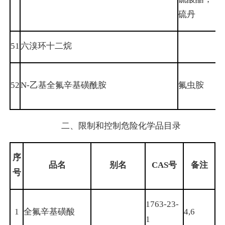
硫丹
51
六溴环十二烷
4
52
N-乙基全氟辛基磺酰胺
氟虫胺
2
二、限制和控制危险化学品目录
序
品
名
别
名
CAS
号
备注
号
1763-23-
1
全氟辛基磺酸
4,6
1