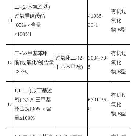
二-(2-苯氧乙基)
有机过
过氧重碳酸酯
41935-
11
氧化
[85%＜含量
39-1
物,B型
≤100%]
二-(2-甲基苯甲
有机过
过氧化二-(2-
3034-79-
12
酰)过氧化物[含量
氧化
甲基苯甲酰)
5
≤87%]
物,B型
1,1-二-(叔丁基过
有机过
氧)-3,3,5-三甲基
6731-36-
13
氧化
环己烷[90%＜含
8
物,B型
量≤100%]