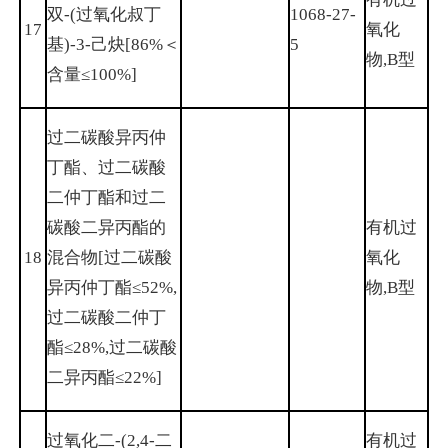
双-(过氧化叔丁
1068-27-
17
氧化
基)-3-己炔[86%＜
5
物,B型
含量≤100%]
过二碳酸异丙仲
丁酯、过二碳酸
二仲丁酯和过二
碳酸二异丙酯的
有机过
18
混合物[过二碳酸
氧化
异丙仲丁酯≤52%,
物,B型
过二碳酸二仲丁
酯≤28%,过二碳酸
二异丙酯≤22%]
过氧化二-(2,4-二
有机过