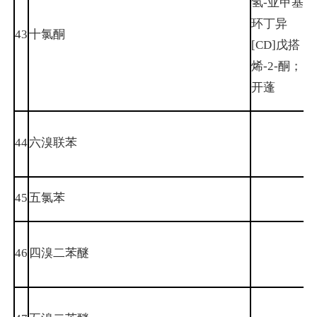
氢-亚甲基-
环丁异
43
十氯酮
1
[CD]戊搭
烯-2-酮；
开蓬
3
44
六溴联苯
0
45
五氯苯
6
4
46
四溴二苯醚
4
3