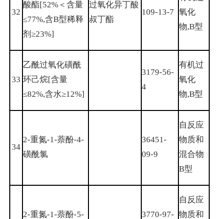
酸酯[52%＜含量
过氧化异丁酸
32
109-13-7
氧化
≤77%,含B型稀释
叔丁酯
物,B型
剂≥23%]
乙酰过氧化磺酰
有机过
3179-56-
33
环己烷[含量
氧化
4
≤82%,含水≥12%]
物,B型
自反应
2-重氮-1-萘酚-4-
36451-
物质和
34
磺酰氯
09-9
混合物
B型
自反应
2-重氮-1-萘酚-5-
3770-97-
物质和