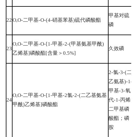
甲基对硫
22
O,O-二甲基-O-(4-硝基苯基)硫代磷酸酯
2
磷
O,O-二甲基-O-[1-甲基-2-(甲基氨基甲酰)
6
23
久效磷
乙烯基]磷酸酯[含量＞0.5%]
4
2-氯-3-(二
乙氨基)-1-
甲基-3-氧
O,O-二甲基-O-[1-甲基-2氯-2-(二乙基氨基
1
24
代-1-丙烯
甲酰)乙烯基]磷酸酯
2
二甲基磷
酸酯；磷
胺