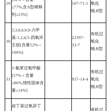
29
107-71-1
氧化
≤77%,含A型稀释
物,B型
剂≥23%]
3,3,6,6,9,9-六甲
有机过
基-1,2,4,5-四氧环
22397-
30
氧化
壬烷[含量52%～
33-7
物,B型
100%]
3-氯苯过氧甲酸
有机过
[57%＜含量
31
937-14-4
氧化
≤86%,惰性固体含
物,B型
量≥14%]
叔丁基过氧异丁
有机过