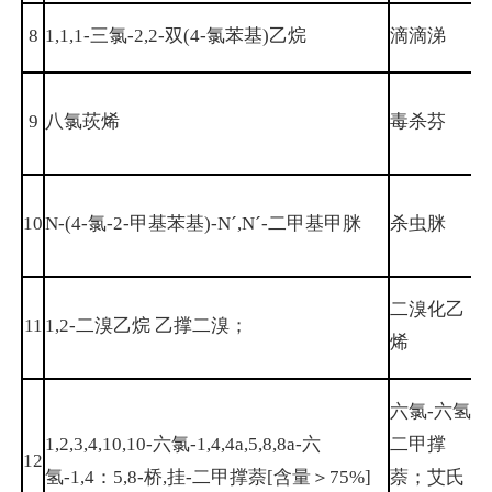
8
1,1,1-三氯-2,2-双(4-氯苯基)乙烷
滴滴涕
5
8
9
八氯莰烯
毒杀芬
2
6
10
N-(4-氯-2-甲基苯基)-N´,N´-二甲基甲脒
杀虫脒
3
二溴化乙
11
1,2-二溴乙烷 乙撑二溴；
1
烯
六氯-六氢-
1,2,3,4,10,10-六氯-1,4,4a,5,8,8a-六
二甲撑
12
3
氢-1,4：5,8-桥,挂-二甲撑萘[含量＞75%]
萘；艾氏