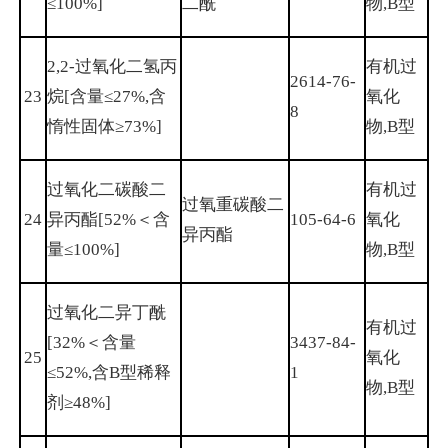
≤100%]
二酰
物,B型
2,2-过氧化二氢丙
有机过
2614-76-
23
烷[含量≤27%,含
氧化
8
惰性固体≥73%]
物,B型
过氧化二碳酸二
有机过
过氧重碳酸二
24
异丙酯[52%＜含
105-64-6
氧化
异丙酯
量≤100%]
物,B型
过氧化二异丁酰
有机过
[32%＜含量
3437-84-
25
氧化
≤52%,含B型稀释
1
物,B型
剂≥48%]