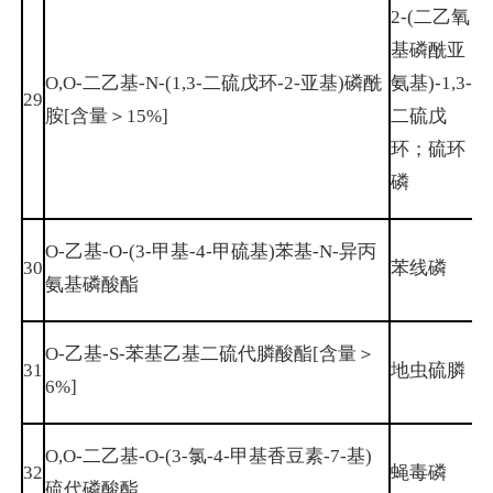
2-(二乙氧
基磷酰亚
O,O-二乙基-N-(1,3-二硫戊环-2-亚基)磷酰
氨基)-1,3-
29
9
胺[含量＞15%]
二硫戊
环；硫环
磷
O-乙基-O-(3-甲基-4-甲硫基)苯基-N-异丙
2
30
苯线磷
氨基磷酸酯
9
O-乙基-S-苯基乙基二硫代膦酸酯[含量＞
31
地虫硫膦
9
6%]
O,O-二乙基-O-(3-氯-4-甲基香豆素-7-基)
32
蝇毒磷
5
硫代磷酸酯