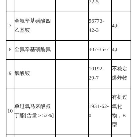
72-5
全氟辛基磺酸四
56773-
7
4,6
乙基铵
42-3
8
全氟辛基磺酰氟
307-35-7
4,6
10192-
不稳定
9
氯酸铵
29-7
爆炸物
有机过
单过氧马来酸叔
1931-62-
氧化
10
丁酯[含量＞52%]
0
物，B
型