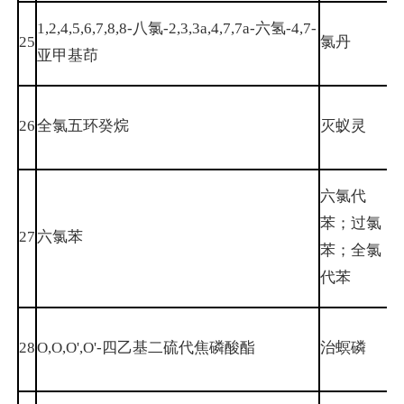
1,2,4,5,6,7,8,8-八氯-2,3,3a,4,7,7a-六氢-4,7-
25
氯丹
5
亚甲基茚
2
26
全氯五环癸烷
灭蚁灵
5
六氯代
苯；过氯
27
六氯苯
1
苯；全氯
代苯
3
28
O,O,O',O'-四乙基二硫代焦磷酸酯
治螟磷
5