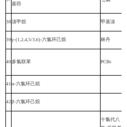
基茚
38
溴甲烷
甲基溴
7
39
γ-(1,2,4,5/3,6)-六氯环己烷
林丹
5
40
多氯联苯
PCBs
41
α-六氯环己烷
42
β-六氯环己烷
十氯代八