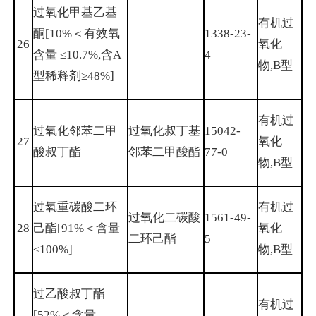
过氧化甲基乙基
有机过
酮[10%＜有效氧
1338-23-
26
氧化
含量 ≤10.7%,含A
4
物,B型
型稀释剂≥48%]
有机过
过氧化邻苯二甲
过氧化叔丁基
15042-
27
氧化
酸叔丁酯
邻苯二甲酸酯
77-0
物,B型
过氧重碳酸二环
有机过
过氧化二碳酸
1561-49-
28
己酯[91%＜含量
氧化
二环己酯
5
≤100%]
物,B型
过乙酸叔丁酯
有机过
[52%＜含量