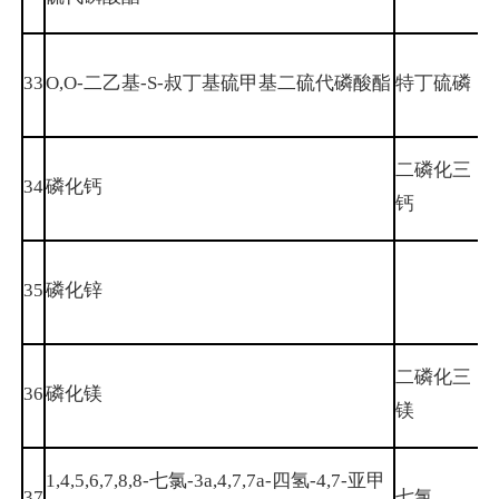
1
33
O,O-二乙基-S-叔丁基硫甲基二硫代磷酸酯
特丁硫磷
7
二磷化三
1
34
磷化钙
钙
3
1
35
磷化锌
7
二磷化三
1
36
磷化镁
镁
7
1,4,5,6,7,8,8-七氯-3a,4,7,7a-四氢-4,7-亚甲
37
七氯
7