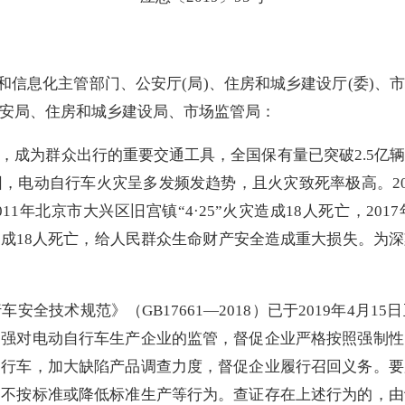
和信息化主管部门、
公安厅
(
局
)
、住房和城乡建设厅
(
委
)
、
安局、住房和城乡建设局、市场监管局：
，成为群众出行的重要交通工具，全国保有量已突破
2.5
亿
因，电动自行车火灾呈多发频发趋势，且火灾致死率极高。
2
011
年北京市大兴区旧宫镇“
4
·
25
”火灾造成
18
人死亡，
2017
造成
18
人死亡，给人民群众生命财产安全造成重大损失。为深
行车安全技术规范》（
GB17661
—
2018
）已于
2019
年
4
月
15
日
加强对电动自行车生产企业的监管，督促企业严格按照强制性
自行车，加大缺陷产品调查力度，督促企业履行召回义务。要
、不按标准或降低标准生产等行为。查证存在上述行为的，由