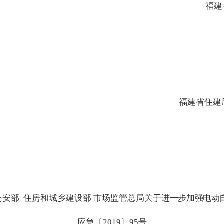
福建
福建省住建
公安部
住房和城乡建设部
市场监管总局关于
进一步加强电动
应急〔
2019
〕
95
号