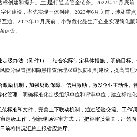
三是
达标创建和提升。
打通监管全链条。
2022
年
11
月底前
数字化建设，率先实现一体创建。
2023
年
6
月底前，涉及重点
联互通。
2023
年
12
月底前，小微危化品生产企业实现简化版
条建设。
业定级办法（附件
1
），结合实际制定具体措施，明确目标、
风险分级管控和隐患排查治理双重预防机制建设，提高管理
合激励机制，加强财政保障、信用激励，
激发企业主动性。
异化管理。
明确标准化定级组织单位和评审单位，建立标准化
规范标准和文件，完善上下联动机制，通过经验交流、工作
评审定级工作，创新现场评审方式，严把评审质量关，严禁向
日前将情况汇总上报省应急厅。