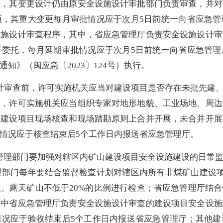
的，其变更设计仍由原安全设施设计审批部门负责审查，并对
项，其重大变更每月审批情况应于
次月
5日前统一向
省应急管
设施设计审查程序，其中，省应急管理厅负责安全设施设计审
行委托，
每月延期
审
批情况应于次月
5日前统一向省应急管
知》（闽应急〔2023〕124号）执行。
计审查前，许可实施机关应当对建设项目是否存在未批先建
时，许可实施机关应当组织专家对地形地貌、工业场地、周边
的建设项目现场核查和现场踏勘原则上合并开展，未合并开展
情况应于核查结束后5个工作日内报送省应急管理厅。
管理部门要加强对辖区内矿山建设项目安全设施建设的日常
理部门每年要结合监督检查计划对辖区内所有非煤矿山建设
、露天矿山不低于20%的比例进行检查；省应急管理厅结
其中省应急管理厅负责安全设施设计审查的建设项目安全设施
情况
应于验收结束后
5个工作日内报送省应急管理厅
；其他建