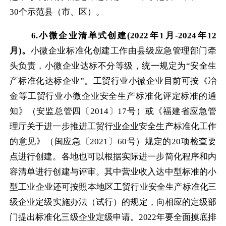
30
个示范县（市、区）。
6.
小微企业清单式创建
(2022
年
1
月
-2024
年
12
月
)
。
小微企业标准化创建工作由县级应急管理部门牵
头负责，小微企业达标不分等级，统一规定为“安全生
产标准化达标企业”。工贸行业小微企业目前可按《冶
金等工贸行业小微企业安全生产标准化评定标准的通
知》（安监总管四〔
2014
〕
17
号）或《福建省应急管
理厅关于进一步推进工贸行业企业安全生产标准化工作
的意见》（闽应急〔
2021
〕
60
号）规定的
20
项检查要
点进行创建。各地也可以根据实际进一步简化程序和内
容清单进行创建与评审。其中营业收入达中型标准的小
型工业企业还可按照本地区工贸行业安全生
产标准化三
级企业定级实施办法（试行）的规定，向相应的定级部
门提出标准化三级企业定级申请。
2022
年要全面摸底排