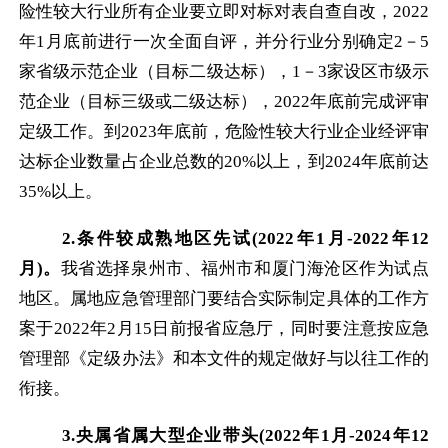
险性较大行业所有企业要立即对标对表自查自改，
2022
年
1
月底前进行一次全面自评，并分行业分别确定
2
－
5
家省级示范企业（目标二级达标），
1
－
3
家设区市级示
范企业（目标三级或二级达标），
2022
年底前完成评审
定级工作。到
2023
年底前，危险性较大行业企业经评审
达标企业数量占企业总数的
20%
以上，到
2024
年底前达
35%
以上。
2.
条件较成熟地区先试
(2022
年
1
月
-2022
年
12
月
)
。
我省选择泉州市、福州市和厦门海沧区作为试点
地区。属地应急管理部门要结合实际制定具体的工作方
案于
2022
年
2
月
15
日前报省应急厅，同时要注意按应急
管理部《定级办法》和本文件的规定做好与以往工作的
衔接。
3.
央属省属大型企业带头
(2022
年
1
月
-2024
年
12