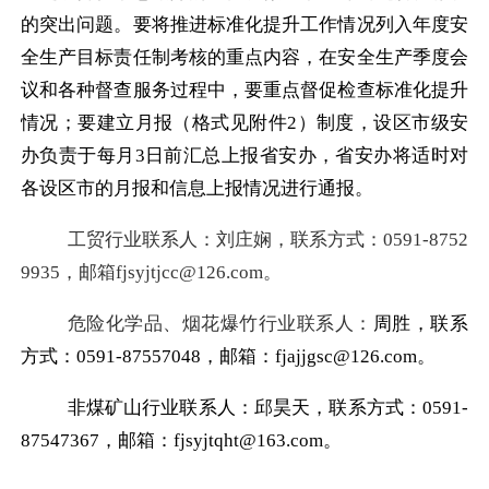
的突出问题。要将推进标准化提升工作情况列入年度安
全生产目标责任制考核的重点内容，在安全生产季度会
议和各种督查服务过程中，要重点督促检查标准化提升
情况；要
建立月报（格式见附件
2
）制度，设区市级安
办
负责于每月
3
日前汇总上报省安办，省安办将适时对
各设区市的月报和信息上报情况进行通报。
工贸行业联系人：刘庄娴，联系方式：
0591-8752
9935
，邮箱fjsyjtjcc@126.com
。
危险化学品、烟花爆竹行业联系人：
周胜，联系
方式：0591-87557048
，邮箱：fjajjgsc@126.com
。
非煤矿山行业联系人：邱昊天，联系方式：
0591-
87547367
，邮箱：
fjsyjtqht@163.com
。