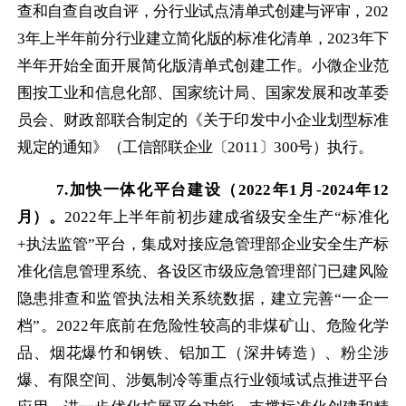
查和自查自改自评，分行业试点清单式创建与评审，
202
3
年上半年前分行业建立简化版的标准化清单，
2023
年下
半年开始全面开展简化版清单式创建工作。小微企业范
围按工业和信息化部、国家统计局、国家发展和改革委
员会、财政部联合制定的《关于印发中小企业划型标准
规定的通知》（工信部联企业〔
2011
〕
300
号）执行。
7.
加快一体化平台建设（
2022
年
1
月
-2024
年
12
月）。
2022
年上半年前初步建成省级安全生产“标准化
+
执法监管”平台，集成对接应急管理部企业安全生产标
准化信息管理系统、各设区市级应急管理部门已建风险
隐患排查和监管执法相关系统数据，建立完善“一企一
档”。
2022
年底前在危险性较高的非煤矿山、危险化学
品、烟花爆竹和钢铁、铝加工（深井铸造）、粉尘涉
爆、有限空间、涉氨制冷等重点行业领域试点推进平台