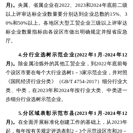
月
)
。
央属、省属企业在
2022
、
2023
和
2024
年底前二级
以上评审达标企业数量要分别达到企业总数的
15%
、
3
0%
和
50%
以上。各地区大型工贸企业三级以上评审达
标企业数量指标由各设区市做出明确规定并报省应急
厅。
4.
分行业选树示范企业
(2022
年
1
月
-2024
年
12
月
)
。
除金属冶炼外的其他工贸企业，到
2022
年底前每
个设区市要在每个大行业选树
1
－
3
家示范企业，并对照
《国民经济行业分类》（
GB
/T 4754-2017
）细分行业大
类、中类，在
2023
年和
2024
年按行业大类、中类进一
步细分行业选树示范企业。
5.
分区域表彰示范市县
(2023
年
1
月
-2024
年
12
月
)
。
在全面开展标准化创建工作的基础上，从
2023
年
起，每年按有关规定评选表彰
2
－
3
个示范设区市和
20
－