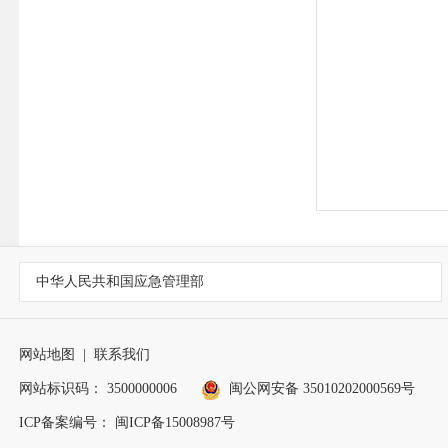
第八条 申
还应当出具书
行政机关认
式核实。
第九条 行
第十条 申
第十一条 
中华人民共和国应急管理部
第十二条 
（一）申请
网站地图
|
联系我们
（二）申请
网站标识码： 3500000006
闽公网安备 35010202000569号
ICP备案编号： 闽ICP备15008987号
（三）申请