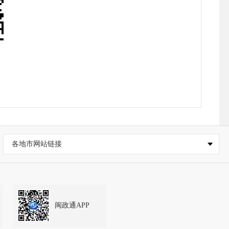
或本组织的有关证明。以组织名义提出申请的，
府信息公开受理点接受核实，或采取其他有效形
书的格式文本。
补充申请。
。
各地市网站链接
：
政府信息的方式和途径；
决定；
闽政通APP
知申请人；对能够确定该政府信息的公开机关