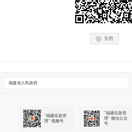
请人申请公开政府信息，应当向行政机关提供本人的身份证明
面授权委托书和法定代表人或主要负责人的身份证明。
为需要当面核实有关身份证明的，可以要求申请人到指定的政
关闭
政机关应当通过发放、提供网上下载服务等多种方式提供申请
请人的申请书不完备的，行政机关应当及时告知申请人更改、
行政机关收到政府信息公开申请后，应当登记并提供受理回执
福建省人民政府
对申请公开的政府信息，行政机关根据下列情况分别作出答复
公开的政府信息已经向社会主动公开的，应当告知申请人获取
公开的政府信息属于可以公开范围的，应当作出政府信息公开
"福建应急管
"福建应急管
理" 微信公众
理" 视频号
号
公开的政府信息不存在或者不属于本行政机关公开的，应当告