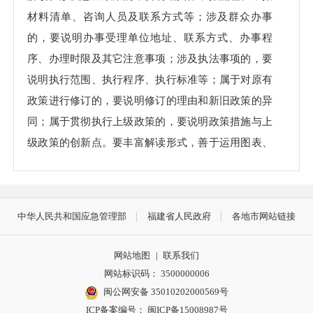
材料清单、咨询人员及联系方式等；涉及群众办事
的，要说明办事受理单位地址、联系方式、办事程
序、办理时限及其它注意事项；涉及执法事项的，要
说明执行范围、执行程序、执行标准等；属于对原有
政策进行修订的，要说明修订的理由和新旧政策的异
同；属于贯彻执行上级政策的，要说明政策措施与上
级政策的创新点。要丰富解读形式，善于运用图表、
动画、视频、H5等受众喜闻乐见的形式。要按规定通
过政府门户网站、网上办事大厅、新闻媒体、微信微
博、移动客户端等多渠道多形式及时公布，更多利
中华人民共和国应急管理部
福建省人民政府
各地市网站链接
用“闽政通”“政企直通车”等平台集中发布、精准推
送，扩大政策知晓面。
网站地图
|
联系我们
网站标识码： 3500000006
三、提高解读质量。
政策解读的出发点是让企业
闽公网安备 35010202000569号
和群众广知晓、会运用、多受益，更好地服务于统筹
ICP备案编号： 闽ICP备15008987号