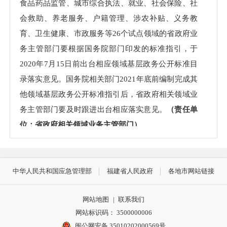
食品药品监管、城市综合执法、就业、社会保险、社
会救助、养老服务、户籍管理、涉农补贴、义务教
育、卫生健康、市政服务等26个试点领域的省政府业
务主管部门要根据国务院部门印发的标准指引，于
2020年7月15日前出台相应领域基层政务公开标准目
录落实意见。国务院相关部门2021年底前编制完成其
他领域基层政务公开标准指引后，省政府相关领域业
务主管部门要及时跟进出台相应落实意见。
（责任单
位：省政府相关领域业务主管部门）
2.编制基层政务公开事项标准目录。基层政府
（包括县、不设区的市、市辖区人民政府和乡镇人民
中华人民共和国应急管理部
福建省人民政府
各地市网站链接
政府、街道办事处）要对照26个试点领域基层政务公
开标准目录落实意见，于2020年10月底前编制完成本
网站地图
|
联系我们
级政务公开事项标准目录，2020年11月15日前在县级
网站标识码： 3500000006
政府网站、平潭综合实验区管委会网站公开，并对照
闽公网安备 35010202000569号